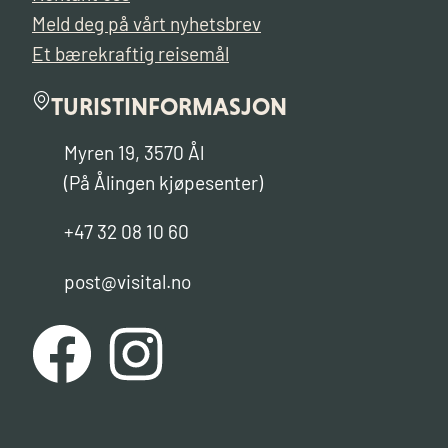
Meld deg på vårt nyhetsbrev
Et bærekraftig reisemål
TURISTINFORMASJON
Myren 19, 3570 Ål
(På Ålingen kjøpesenter)
+47 32 08 10 60
post@visital.no