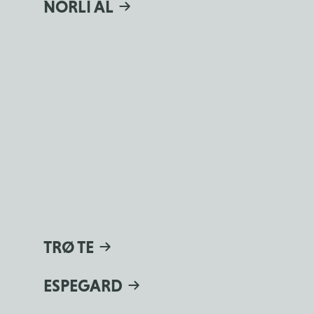
NORLI ÅL
TRØ TE
ESPEGARD