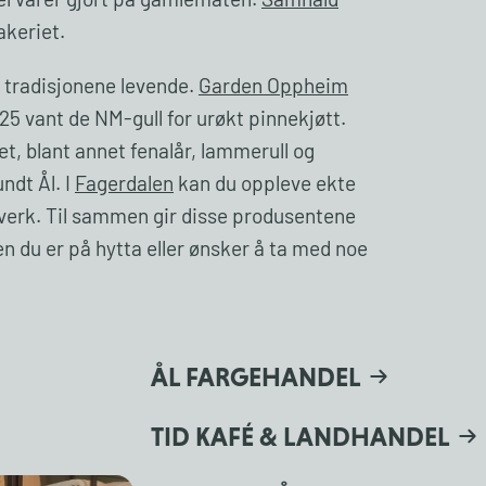
kervarer gjort på gamlemåten.
Samhald
akeriet.
 tradisjonene levende.
Garden Oppheim
25 vant de NM-gull for urøkt pinnekjøtt.
t, blant annet fenalår, lammerull og
ndt Ål. I
Fagerdalen
kan du oppleve ekte
ndverk. Til sammen gir disse produsentene
n du er på hytta eller ønsker å ta med noe
ÅL FARGEHANDEL
TID KAFÉ & LANDHANDEL