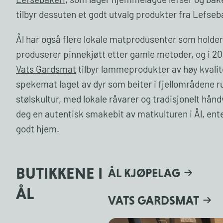
Lefsebakeri
, som lager hjemmelagde lefser og ba
tilbyr dessuten et godt utvalg produkter fra Lefseb
Ål har også flere lokale matprodusenter som holder
produserer pinnekjøtt etter gamle metoder, og i 20
Vats Gardsmat
tilbyr lammeprodukter av høy kvalite
spekemat laget av dyr som beiter i fjellområdene ru
stølskultur, med lokale råvarer og tradisjonelt hå
deg en autentisk smakebit av matkulturen i Ål, ente
godt hjem.
BUTIKKENE I
ÅL KJØPELAG
ÅL
VATS GARDSMAT