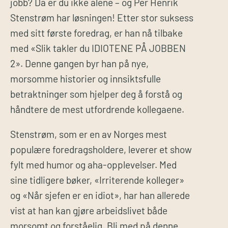
jobb? Da er du ikke alene – og Per Henrik
Stenstrøm har løsningen! Etter stor suksess
med sitt første foredrag, er han nå tilbake
med «Slik takler du IDIOTENE PÅ JOBBEN
2». Denne gangen byr han på nye,
morsomme historier og innsiktsfulle
betraktninger som hjelper deg å forstå og
håndtere de mest utfordrende kollegaene.
Stenstrøm, som er en av Norges mest
populære foredragsholdere, leverer et show
fylt med humor og aha-opplevelser. Med
sine tidligere bøker, «Irriterende kolleger»
og «Når sjefen er en idiot», har han allerede
vist at han kan gjøre arbeidslivet både
morsomt og forståelig. Bli med på denne