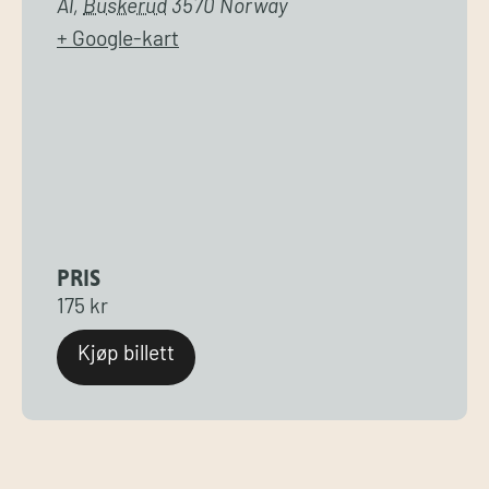
Ål
,
Buskerud
3570
Norway
+ Google-kart
PRIS
175 kr
Kjøp billett